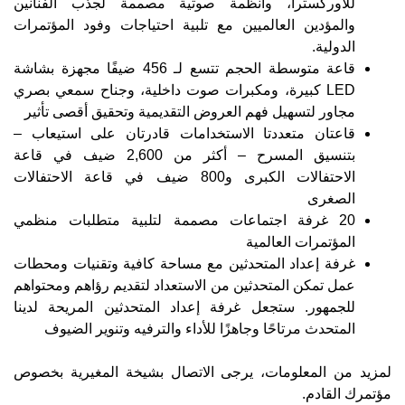
للأوركسترا، وأنظمة صوتية مصممة لجذب الفنانين
والمؤدين العالميين مع تلبية احتياجات وفود المؤتمرات
الدولية.
قاعة متوسطة الحجم تتسع لـ 456 ضيفًا مجهزة بشاشة
LED كبيرة، ومكبرات صوت داخلية، وجناح سمعي بصري
مجاور لتسهيل فهم العروض التقديمية وتحقيق أقصى تأثير
قاعتان متعددتا الاستخدامات قادرتان على استيعاب –
بتنسيق المسرح – أكثر من 2,600 ضيف في قاعة
الاحتفالات الكبرى و800 ضيف في قاعة الاحتفالات
الصغرى
20 غرفة اجتماعات مصممة لتلبية متطلبات منظمي
المؤتمرات العالمية
غرفة إعداد المتحدثين مع مساحة كافية وتقنيات ومحطات
عمل تمكن المتحدثين من الاستعداد لتقديم رؤاهم ومحتواهم
للجمهور. ستجعل غرفة إعداد المتحدثين المريحة لدينا
المتحدث مرتاحًا وجاهزًا للأداء والترفيه وتنوير الضيوف
لمزيد من المعلومات، يرجى الاتصال بشيخة المغيرية بخصوص
مؤتمرك القادم.