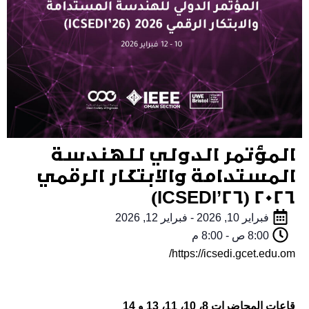
المؤتمر الدولي للهندسة
المستدامة والابتكار الرقمي
2026 (ICSEDI’26)
فبراير 10, 2026
-
فبراير 12, 2026
8:00 ص
-
8:00 م
https://icsedi.gcet.edu.om/
قاعات المحاضرات 8، 10، 11، 13 و 14