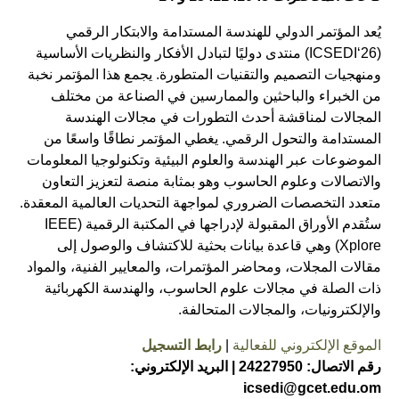
يُعد المؤتمر الدولي للهندسة المستدامة والابتكار الرقمي
(ICSEDI‘26) منتدى دوليًا لتبادل الأفكار والنظريات الأساسية
ومنهجيات التصميم والتقنيات المتطورة. يجمع هذا المؤتمر نخبة
من الخبراء والباحثين والممارسين في الصناعة من مختلف
المجالات لمناقشة أحدث التطورات في مجالات الهندسة
المستدامة والتحول الرقمي. يغطي المؤتمر نطاقًا واسعًا من
الموضوعات عبر الهندسة والعلوم البيئية وتكنولوجيا المعلومات
والاتصالات وعلوم الحاسوب وهو بمثابة منصة لتعزيز التعاون
متعدد التخصصات الضروري لمواجهة التحديات العالمية المعقدة.
ستُقدم الأوراق المقبولة لإدراجها في المكتبة الرقمية (IEEE
Xplore) وهي قاعدة بيانات بحثية للاكتشاف والوصول إلى
مقالات المجلات، ومحاضر المؤتمرات، والمعايير الفنية، والمواد
ذات الصلة في مجالات علوم الحاسوب، والهندسة الكهربائية
والإلكترونيات، والمجالات المتحالفة.
الموقع الإلكتروني للفعالية
|
رابط التسجيل
رقم الاتصال: 24227950 | البريد الإلكتروني:
icsedi@gcet.edu.om